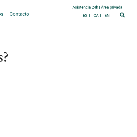
Asistencia 24h
|
Área privada
os
Contacto
ES
CA
EN
s?