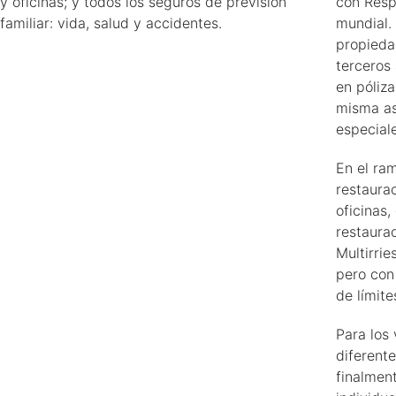
y oficinas; y todos los seguros de previsión
con Resp
familiar: vida, salud y accidentes.
mundial.
propiedad
terceros
en póliza
misma as
especiale
En el ra
restaura
oficinas
restaurac
Multirri
pero con
de límit
Para los
diferent
finalmen