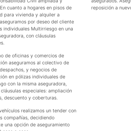
onsabilidad Civil ampliada y
asegurados. Aseg
 En cuanto a hogares en pisos de
reposición a nuev
 para vivienda y alquiler a
 aseguramos por deseo del cliente
s individuales Multirriesgo en una
eguradora, con cláusulas
s.
mo de oficinas y comercios de
ción aseguramos al colectivo de
, despachos, y negocios de
ión en pólizas individuales de
esgo con la misma aseguradora,
 cláusulas especiales: ampliación
es, descuento y coberturas.
 vehículos realizamos un tender con
es compañías, decidiendo
te una opción de aseguramiento