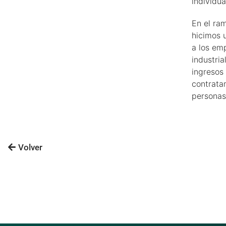
individua
En el ra
hicimos 
a los em
industria
ingresos
contrata
personas 
Volver