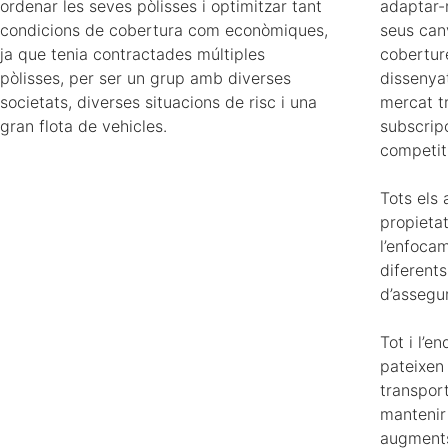
ordenar les seves pòlisses i optimitzar tant
adaptar-n
condicions de cobertura com econòmiques,
seus can
ja que tenia contractades múltiples
cobertur
pòlisses, per ser un grup amb diverses
dissenyat
societats, diverses situacions de risc i una
mercat t
gran flota de vehicles.
subscrip
competit
Tots els 
propietat
l’enfocam
diferent
d’assegu
Tot i l’e
pateixen
transpor
mantenir
augments