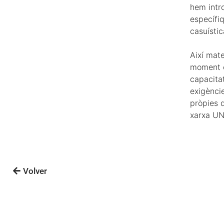
hem intr
específiq
casuístic
Així mate
moment e
capacita
exigèncie
pròpies d
xarxa UN
Volver