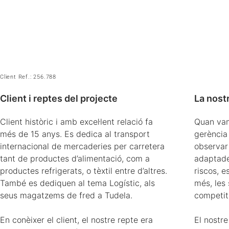
Client Ref.: 256.788
Client i reptes del projecte
La nost
Client històric i amb excel·lent relació fa
Quan vam
més de 15 anys. Es dedica al transport
gerència
internacional de mercaderies per carretera
observar
tant de productes d’alimentació, com a
adaptades
productes refrigerats, o tèxtil entre d’altres.
riscos, e
També es dediquen al tema Logístic, als
més, les
seus magatzems de fred a Tudela.
competit
En conèixer el client, el nostre repte era
El nostr