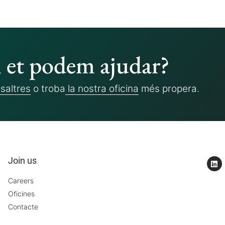
et podem ajudar?
saltres
o troba
la nostra oficina
més propera.
Join us
Careers
Oficines
Contacte