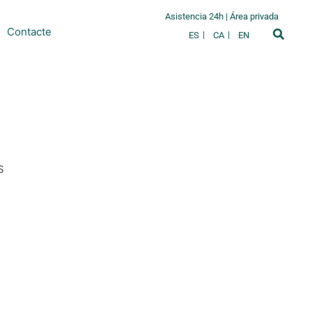
Asistencia 24h
|
Área privada
Contacte
ES
CA
EN
s