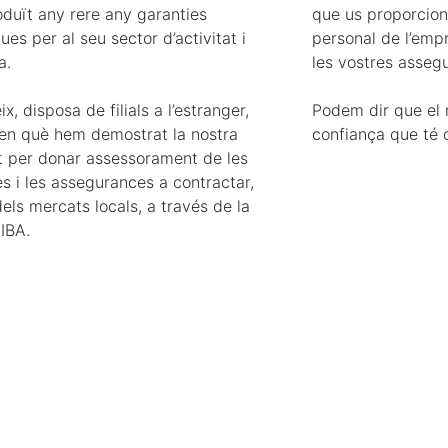
oduït any rere any garanties
que us proporcion
ues per al seu sector d’activitat i
personal de l’empr
a.
les vostres asseg
ix, disposa de filials a l’estranger,
Podem dir que el mi
n què hem demostrat la nostra
confiança que té 
t per donar assessorament de les
s i les assegurances a contractar,
els mercats locals, a través de la
IBA.