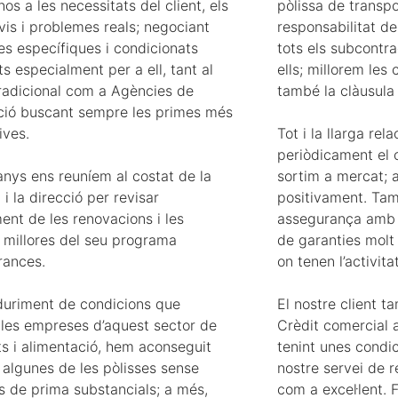
os a les necessitats del client, els
pòlissa de transp
vis i problemes reals; negociant
responsabilitat de
es específiques i condicionats
tots els subcontra
s especialment per a ell, tant al
ells; millorem les 
radicional com a Agències de
també la clàusula 
ció buscant sempre les primes més
ives.
Tot i la llarga rel
periòdicament el c
anys ens reuníem al costat de la
sortim a mercat; a
 i la direcció per revisar
positivament. Ta
ent de les renovacions i les
assegurança amb 
s millores del seu programa
de garanties molt
rances.
on tenen l’activitat
nduriment de condicions que
El nostre client t
 les empreses d’aquest sector de
Crèdit comercial 
ts i alimentació, hem aconseguit
tenint unes condic
 algunes de les pòlisses sense
nostre servei de r
 de prima substancials; a més,
com a excel·lent. F