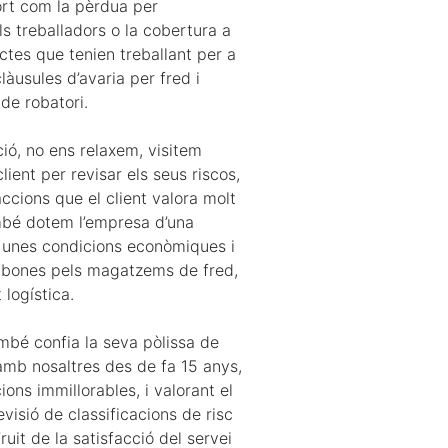
ort com la pèrdua per
ls treballadors o la cobertura a
ctes que tenien treballant per a
clàusules d’avaria per fred i
de robatori.
ació, no ens relaxem, visitem
lient per revisar els seus riscos,
ccions que el client valora molt
mbé dotem l’empresa d’una
unes condicions econòmiques i
 bones pels magatzems de fred,
 logística.
ambé confia la seva pòlissa de
amb nosaltres des de fa 15 anys,
ions immillorables, i valorant el
evisió de classificacions de risc
ruit de la satisfacció del servei