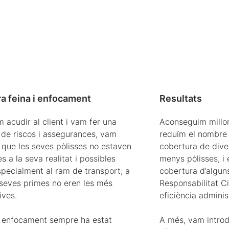
ra feina i enfocament
Resultats
 acudir al client i vam fer una
Aconseguim millor
 de riscos i assegurances, vam
reduïm el nombre 
 que les seves pòlisses no estaven
cobertura de dive
 a la seva realitat i possibles
menys pòlisses, i 
specialment al ram de transport; a
cobertura d’algun
 seves primes no eren les més
Responsabilitat Ci
ives.
eficiència adminis
e enfocament sempre ha estat
A més, vam introd