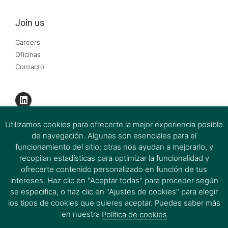
Join us
Careers
Oficinas
Contacto
Utilizamos cookies para ofrecerte la mejor experiencia posible
de navegación. Algunas son esenciales para el
funcionamiento del sitio; otras nos ayudan a mejorarlo, y
recopilan estadísticas para optimizar la funcionalidad y
ofrecerte contenido personalizado en función de tus
intereses. Haz clic en "Aceptar todas" para proceder según
se especifica, o haz clic en "Ajustes de cookies" para elegir
los tipos de cookies que quieres aceptar. Puedes saber más
Firmas del Grupo Ferrer&Ojeda 2026 © All rights Reserved.
en nuestra
Política de cookies