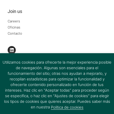
Join us
Careers
Oficinas
Contacto
Utilizamos cookies para ofrecerte la mejor experiencia posible
de navegación. Algunas son esenciales para el
funcionamiento del sitio; otras nos ayudan a mejorarlo, y
recopilan estadísticas para optimizar la funcionalidad y
ofrecerte contenido personalizado en función de tus
intereses. Haz clic en "Aceptar todas" para proceder según
se especifica, o haz clic en "Ajustes de cookies" para elegir
los tipos de cookies que quieres aceptar. Puedes saber más
Firmas del Grupo Ferrer&Ojeda 2026 © All rights Reserved.
en nuestra
Política de cookies