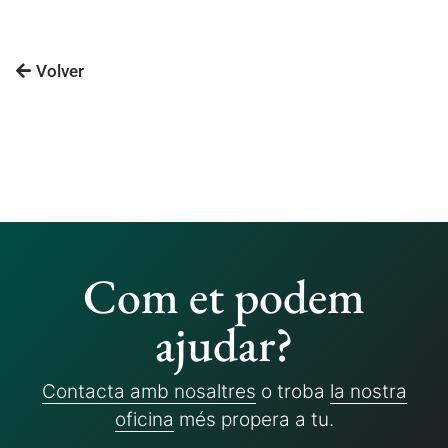
Volver
Com et podem
ajudar?
Contacta amb nosaltres
o troba
la nostra
oficina
més propera a tu.