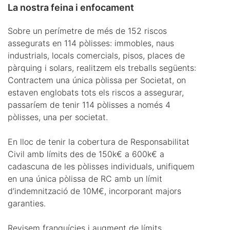
La nostra feina i enfocament
Sobre un perímetre de més de 152 riscos
assegurats en 114 pòlisses: immobles, naus
industrials, locals comercials, pisos, places de
pàrquing i solars, realitzem els treballs següents:
Contractem una única pòlissa per Societat, on
estaven englobats tots els riscos a assegurar,
passaríem de tenir 114 pòlisses a només 4
pòlisses, una per societat.
En lloc de tenir la cobertura de Responsabilitat
Civil amb límits des de 150k€ a 600k€ a
cadascuna de les pòlisses individuals, unifiquem
en una única pòlissa de RC amb un límit
d’indemnització de 10M€, incorporant majors
garanties.
Revisem franquícies i augment de límits