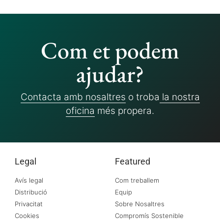
Com et podem
ajudar?
Contacta amb nosaltres
o troba
la nostra
oficina
més propera.
Legal
Featured
Avís legal
Com treballem
Distribució
Equip
Privacitat
Sobre Nosaltres
Cookies
Compromís Sostenible