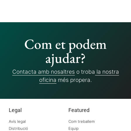
Com et podem
ajudar?
Contacta amb nosaltres
o troba
la nostra
oficina
més propera.
Legal
Featured
Avís legal
Com treballem
Distribució
Equip