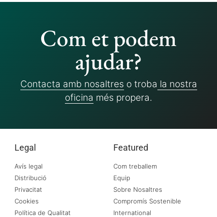
Com et podem
ajudar?
Contacta amb nosaltres
o troba
la nostra
oficina
més propera.
Legal
Featured
Avís legal
Com treballem
Distribució
Equip
Privacitat
Sobre Nosaltres
Cookies
Compromís Sostenible
Política de Qualitat
International