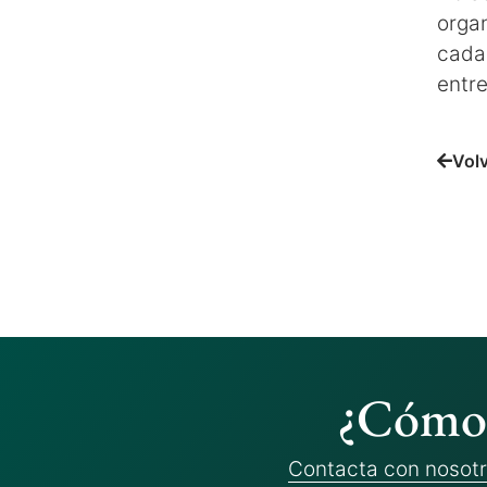
orga
cada
entr
Vol
¿Cómo 
Contacta con nosot