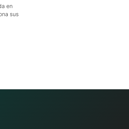
da en
ona sus