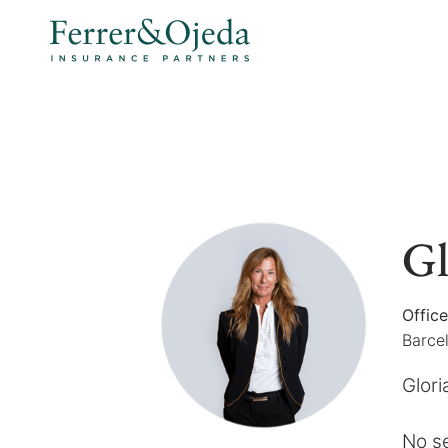
Gl
Offic
Barce
Glori
No se