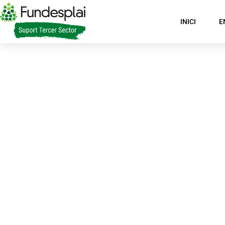
INICI
E
Asseg
de Lle