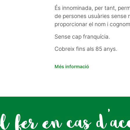
És innominada, per tant, pe
de persones usuàries sense 
proporcionar el nom i cognom
Sense cap franquícia.
Cobreix fins als 85 anys.
Més informació
l fer en cas d'ac