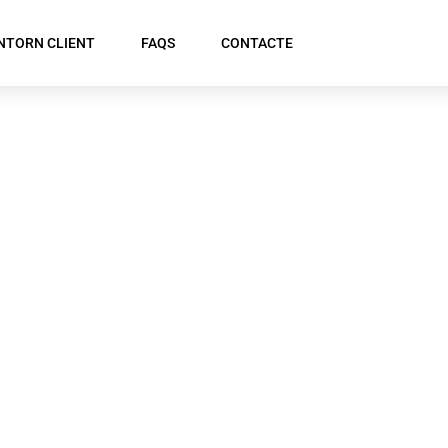
NTORN CLIENT
FAQS
CONTACTE
urança per Acti
ure Educatiu i C