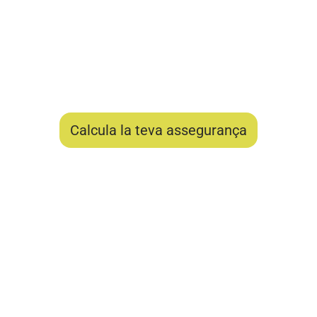
er a totes aquelles entitats sense afany de lucre qu
tats educatives o culturals adreçades als diferents
Calcula la teva assegurança