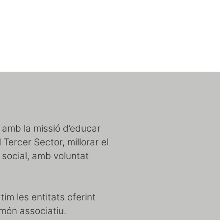
 amb la missió d’educar
el Tercer Sector, millorar el
ó social, amb voluntat
im les entitats oferint
 món associatiu.