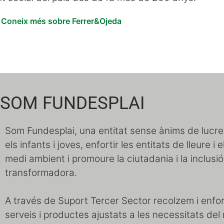
Coneix més sobre Ferrer&Ojeda
SOM FUNDESPLAI
Som Fundesplai, una entitat sense ànims de lucre
els infants i joves, enfortir les entitats de lleure i 
medi ambient i promoure la ciutadania i la inclusi
transformadora.
A través de Suport Tercer Sector recolzem i enfort
serveis i productes ajustats a les necessitats del