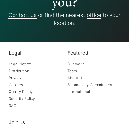
you?
Contact us
or find the nearest
office
to your
location.
Legal
Featured
Legal Notice
Our work
Distribution
Team
Privacy
About Us
Cookies
Sistanability Commitment
Quality Policy
International
Security Policy
SAC
Join us