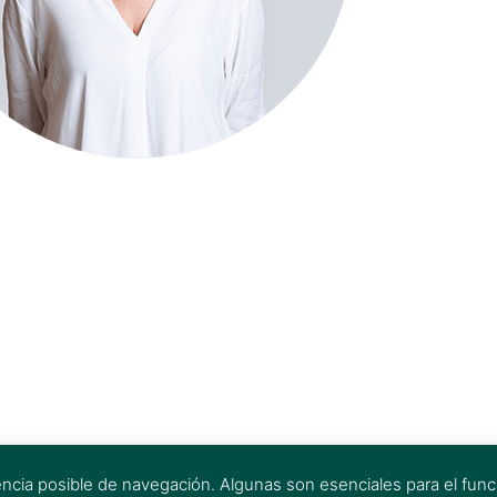
encia posible de navegación. Algunas son esenciales para el funci